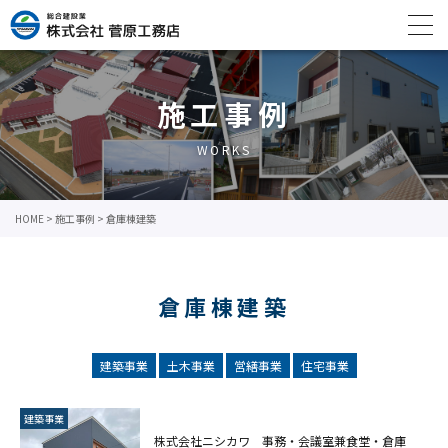
施工事例
WORKS
HOME
>
施工事例
>
倉庫棟建築
倉庫棟建築
建築事業
土木事業
営繕事業
住宅事業
建築事業
株式会社ニシカワ 事務・会議室兼食堂・倉庫