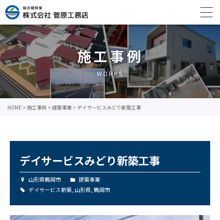
施工事例
WORKS
HOME
>
施工事例
>
建築事業
>
デイサービスみどり新築工事
デイサービスみどり新築工事
山形県鶴岡市
建築事業
デイサービス新築
,
山形県
,
鶴岡市