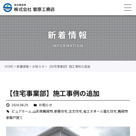
新着情報
INFORMATION
HOME
>
新着情報
>
お知らせ
>
【住宅事業部】施工事例の追加
【住宅事業部】施工事例の追加
2024.08.29
お知らせ
ピュアホーム
,
山形県鶴岡市
,
新築住宅
,
注文住宅
,
省エネオール電化住宅
,
鶴岡市
新築戸建て